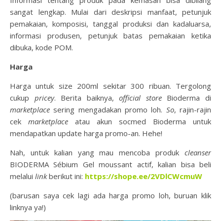
Informasi tentang produk pada kemasan bisa dibilang
sangat lengkap. Mulai dari deskripsi manfaat, petunjuk
pemakaian, komposisi, tanggal produksi dan kadaluarsa,
informasi produsen, petunjuk batas pemakaian ketika
dibuka, kode POM.
Harga
Harga untuk size 200ml sekitar 300 ribuan. Tergolong
cukup
pricey
. Berita baiknya,
official
store
Bioderma di
marketplace
sering mengadakan promo loh.
So
, rajin-rajin
cek
marketplace
atau akun socmed Bioderma untuk
mendapatkan update harga promo-an. Hehe!
Nah, untuk kalian yang mau mencoba produk
cleanser
BIODERMA Sébium Gel moussant actif, kalian bisa beli
melalui
link
berikut ini:
https://shope.ee/2VDlCWcmuW
(barusan saya cek lagi ada harga promo loh, buruan klik
linknya ya!)