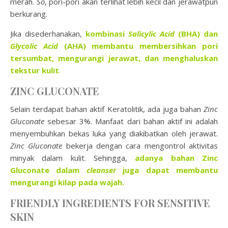
merah.
So
, pori-pori akan terlihat lebih kecil dan jerawatpun
berkurang.
Jika disederhanakan,
kombinasi
Salicylic Acid
(BHA) dan
Glycolic Acid
(AHA) membantu membersihkan pori
tersumbat, mengurangi jerawat, dan menghaluskan
tekstur kulit
.
ZINC GLUCONATE
Selain terdapat bahan aktif Keratolitik, ada juga bahan
Zinc
Gluconate
sebesar 3%. Manfaat dari bahan aktif ini adalah
menyembuhkan bekas luka yang diakibatkan oleh jerawat.
Zinc Gluconate
bekerja dengan cara mengontrol aktivitas
minyak dalam kulit. Sehingga,
adanya bahan Zinc
Gluconate dalam
cleanser
juga dapat membantu
mengurangi kilap pada wajah.
FRIENDLY INGREDIENTS FOR SENSITIVE
SKIN