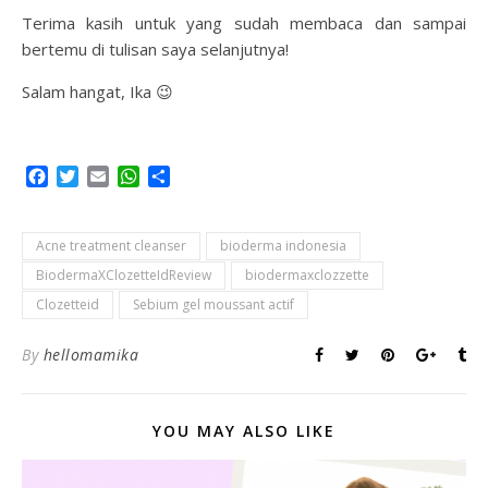
Terima kasih untuk yang sudah membaca dan sampai
bertemu di tulisan saya selanjutnya!
Salam hangat, Ika 😉
Facebook
Twitter
Email
WhatsApp
Share
Acne treatment cleanser
bioderma indonesia
BiodermaXClozetteIdReview
biodermaxclozzette
Clozetteid
Sebium gel moussant actif
By
hellomamika
YOU MAY ALSO LIKE