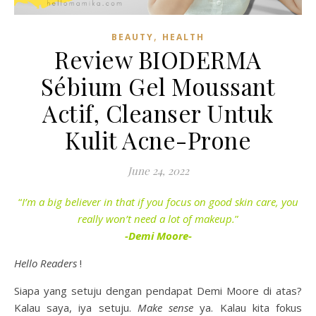
,
BEAUTY
HEALTH
Review BIODERMA
Sébium Gel Moussant
Actif, Cleanser Untuk
Kulit Acne-Prone
June 24, 2022
“
I’m a big believer in that if you focus on good skin care, you
really won’t need a lot of makeup.
”
-Demi Moore-
Hello Readers
!
Siapa yang setuju dengan pendapat Demi Moore di atas?
Kalau saya, iya setuju.
Make sense
ya. Kalau kita fokus