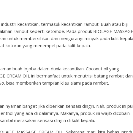
 industri kecantikan, termasuk kecantikan rambut. Buah atau biji
salahan rambut seperti ketombe. Pada produk BIOLAGE MASSAG
an untuk membersihkan dan mengurangi minyak pada kulit kepala
at kotoran yang menempel pada kulit kepala.
anaman buah Jojoba dalam dunia kecantikan. Coconut oil yang
 CREAM OIL ini bermanfaat untuk menutrisi batang rambut dan
So
, bisa memberikan tampilan kilau alami pada rambut.
an nyaman banget jika diberikan sensasi dingin. Nah, produk ini pu
enthol yang ada di dalamnya. Makanya, produk ini wajib dicobain.
t sambil merasakan sensasi dingin di kulit kepala.
BIOLAGE MASSAGE CREAM OIL. Sekarang mari kita bahas prod