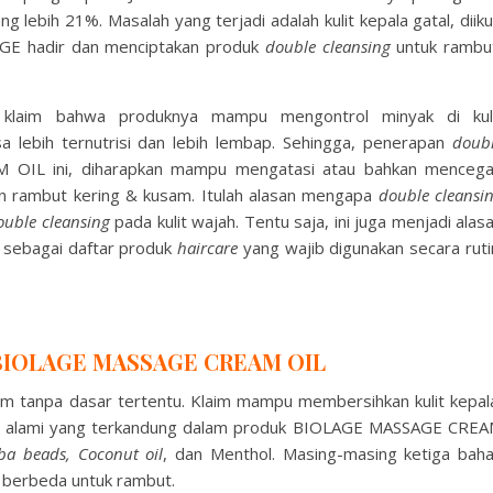
 lebih 21%. Masalah yang terjadi adalah kulit kepala gatal, diiku
LAGE hadir dan menciptakan produk
double cleansing
untuk rambu
 klaim bahwa produknya mampu
mengontrol
minyak
di
kul
sa
lebih
ternutrisi
dan
lebih
lembap. Sehingga, penerapan
doub
IL ini, diharapkan mampu mengatasi atau bahkan menceg
dan rambut kering & kusam. Itulah alasan mengapa
double cleansi
ouble
cleansing
pada kulit wajah. Tentu saja, ini juga menjadi alas
sebagai daftar produk
haircare
yang wajib digunakan secara ruti
a BIOLAGE MASSAGE CREAM OIL
 tanpa dasar tertentu. Klaim mampu membersihkan kulit kepal
han alami yang terkandung dalam produk BIOLAGE MASSAGE CRE
oba beads, Coconut oil
, dan Menthol. Masing-masing ketiga bah
 berbeda untuk rambut.