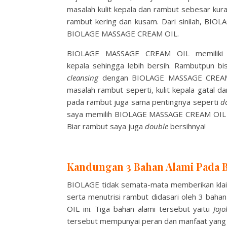
masalah kulit kepala dan rambut sebesar kurang
rambut kering dan kusam. Dari sinilah, BIO
BIOLAGE MASSAGE CREAM OIL.
BIOLAGE MASSAGE CREAM OIL memiliki
kepala
sehingga
lebih
bersih.
Rambutpun
bi
cleansing
dengan BIOLAGE MASSAGE CREAM O
masalah rambut
seperti, kulit kepala gatal 
pada rambut juga sama pentingnya seperti
d
saya memilih BIOLAGE MASSAGE CREAM OIL 
Biar rambut saya juga
double
bersihnya!
Kandungan 3 Bahan Alami Pad
BIOLAGE tidak semata-mata memberikan klaim
serta menutrisi rambut didasari oleh 3 ba
OIL ini. Tiga bahan alami tersebut yaitu
Joj
tersebut mempunyai peran dan manfaat yang