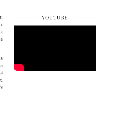
t,
YOUTUBE
i.
ak
na
ia
sa
si
t.
le