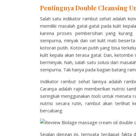
Pentingnya Double Cleansing U
Salah satu indikator rambut sehat adalah kond
memiliki masalah gatal-gatal pada kulit kepa
karena proses pembersihan yang kurang m
sempurna, minyak dan sel kulit mati besert
kotoran putih. Kotoran putih yang bisa terkelup
kulit kepala akan terasa gatal. Dan, ketombe 
berminyak. Nah, salah satu solusi dari masa
sempurna. Tak hanya pada bagian batang ramb
Indikator rambut sehat lainnya adalah ramb
Caranya adalah rajin memberikan nutrisi tam
seringkali menggunakan
tools
untuk menata r
nutrisi secara rutin, rambut akan terliha
bercabang.
Sejalan dengan ini, ternyata terdapat fakta 