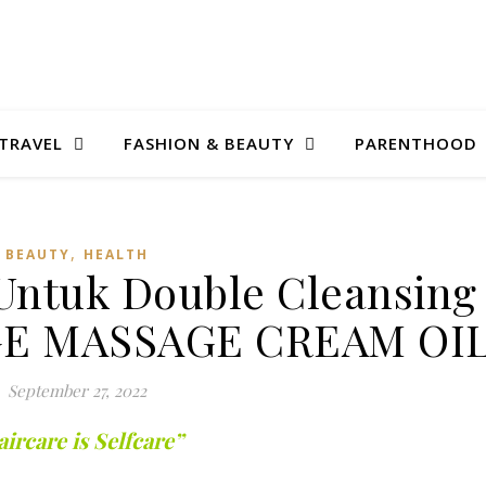
TRAVEL
FASHION & BEAUTY
PARENTHOOD
,
BEAUTY
HEALTH
Untuk Double Cleansing
GE MASSAGE CREAM OI
September 27, 2022
ircare is Selfcare”