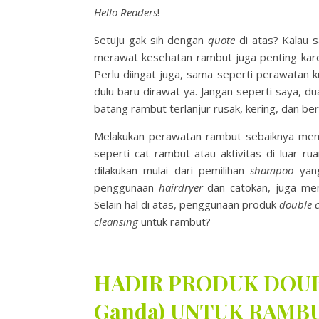
Hello Readers
!
Setuju gak sih dengan
quote
di atas? Kalau s
merawat kesehatan rambut juga penting karen
Perlu diingat juga, sama seperti perawatan
dulu baru dirawat ya. Jangan seperti saya, d
batang rambut terlanjur rusak, kering, dan be
Melakukan perawatan rambut sebaiknya meman
seperti cat rambut atau aktivitas di luar 
dilakukan mulai dari pemilihan
shampoo
yang
penggunaan
hairdryer
dan catokan, juga me
Selain hal di atas, penggunaan produk
double c
cleansing
untuk rambut?
HADIR PRODUK DOUB
Ganda) UNTUK RAMB