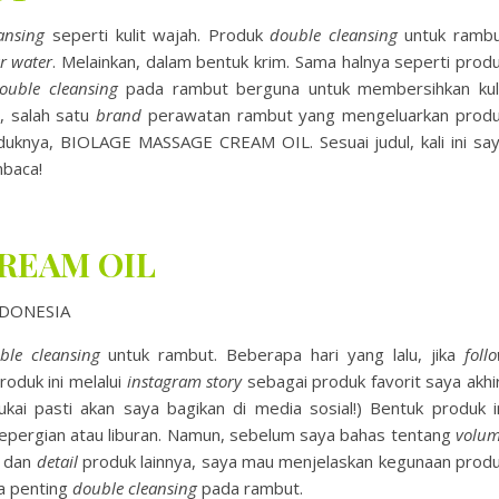
ansing
seperti kulit wajah. Produk
double cleansing
untuk ramb
r water
. Melainkan, dalam bentuk krim. Sama halnya seperti prod
ouble
cleansing
pada rambut berguna untuk membersihkan kul
, salah satu
brand
perawatan rambut yang mengeluarkan prod
knya, BIOLAGE MASSAGE CREAM OIL. Sesuai judul, kali ini sa
mbaca!
REAM OIL
ble
cleansing
untuk rambut. Beberapa hari yang lalu, jika
foll
oduk ini melalui
instagram story
sebagai produk favorit saya akhi
ukai pasti akan saya bagikan di media sosial!) Bentuk produk i
epergian atau liburan. Namun, sebelum saya bahas tentang
volu
, dan
detail
produk lainnya, saya mau menjelaskan kegunaan prod
pa penting
double cleansing
pada rambut.