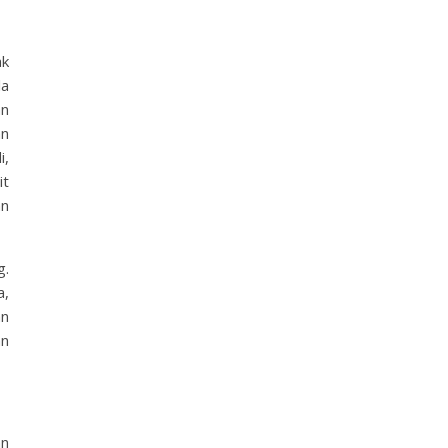
ak
la
an
an
i,
it
an
g.
a,
an
an
an