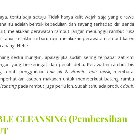
aya, tentu saja setuju. Tidak hanya kulit wajah saja yang dirawa
a itu adalah bentuk kepedulian dan sayang terhadap diri sendir
 kulit, melakukan perawatan rambut jangan menunggu rambut rus
ua tahun terakhir ini baru rajin melakukan perawatan rambut kare
rcabang. Hehe.
g sedini mungkin, apalagi jika sudah sering terpapar zat kim
ruangan yang berkeringat dan penuh debu. Perawatan rambut bi
 tepat, penggunaan
hair oil
&
vitamin
,
hair mask
, membata
mperhatikan asupan makanan untuk memperkuat batang rambu
leansing
pada rambut juga perlu loh. Sudah tahu ada produk
doub
LE CLEANSING (Pembersihan
UT