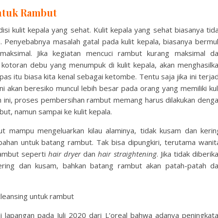
ntuk Rambut
isi kulit kepala yang sehat. Kulit kepala yang sehat biasanya tid
la. Penyebabnya masalah gatal pada kulit kepala, biasanya bermu
aksimal. Jika kegiatan mencuci rambut kurang maksimal d
a kotoran debu yang menumpuk di kulit kepala, akan menghasilk
as itu biasa kita kenal sebagai ketombe. Tentu saja jika ini terjad
ini akan beresiko muncul lebih besar pada orang yang memiliki kul
lah ini, proses pembersihan rambut memang harus dilakukan deng
ut, namun sampai ke kulit kepala.
ut mampu mengeluarkan kilau alaminya, tidak kusam dan kerin
bahan untuk batang rambut. Tak bisa dipungkiri, terutama wanit
ambut seperti
hair dryer
dan
hair straightening
. Jika tidak diberik
t kering dan kusam, bahkan batang rambut akan patah-patah d
di lapangan pada Juli 2020 dari L’oreal bahwa adanya peningkat