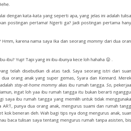
Hehe.
i dengan kata-kata yang seperti apa, yang jelas ini adalah tulis
ukan postingan pertama! Ngerti ga? Jadi postingan pertama han
a? Hmm, karena nama saya Ika dan seorang
mommy
dari dua ora
bu-ibu? Yup! Tapi yang ini ibu-ibunya kece loh hahaha 😛 .
ang telah disebutkan di atas tadi. Saya seorang istri dari sua
ari dua orang anak yang super gemas, Syara dan Kennard. Mere
 adalah
stay-at-home mommy
alias ibu rumah tangga.
So
, pekerja
amun, ingat loh yaa ibu rumah tangga itu bukan berarti nganggu
lagi saya ibu rumah tangga yang memilih untuk tidak menggunak
pa ART, punya dua orang anak, mengurus suami dan rumah tang
anget kok beneran deh. Wah bagi tips nya dong mengurus anak, sua
mau baca tulisan saya tentang mengurus rumah tanpa asisten, bi