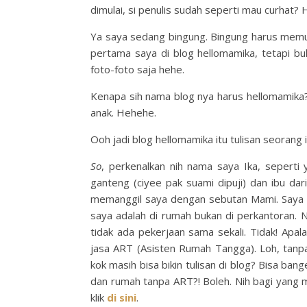
dimulai, si penulis sudah seperti mau curhat? 
Ya saya sedang bingung. Bingung harus memula
pertama saya di blog hellomamika, tetapi b
foto-foto saja hehe.
Kenapa sih nama blog nya harus hellomamik
anak. Hehehe.
Ooh jadi blog hellomamika itu tulisan seorang i
So
, perkenalkan nih nama saya Ika, seperti y
ganteng (ciyee pak suami dipuji) dan ibu d
memanggil saya dengan sebutan Mami. Saya
saya adalah di rumah bukan di perkantoran. N
tidak ada pekerjaan sama sekali. Tidak! Apa
jasa ART (Asisten Rumah Tangga). Loh, tan
kok masih bisa bikin tulisan di blog? Bisa b
dan rumah tanpa ART?! Boleh. Nih bagi yang 
klik
di sini
.