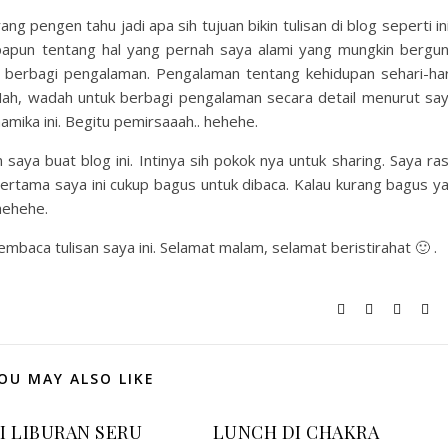
ng pengen tahu jadi apa sih tujuan bikin tulisan di blog seperti in
papun tentang hal yang pernah saya alami yang mungkin bergu
gin berbagi pengalaman. Pengalaman tentang kehidupan sehari-har
. Nah, wadah untuk berbagi pengalaman secara detail menurut sa
mamika ini. Begitu pemirsaaah.. hehehe.
 saya buat blog ini. Intinya sih pokok nya untuk sharing. Saya ra
ertama saya ini cukup bagus untuk dibaca. Kalau kurang bagus y
hehehe.
baca tulisan saya ini. Selamat malam, selamat beristirahat 🙂 .
OU MAY ALSO LIKE
I LIBURAN SERU
LUNCH DI CHAKRA