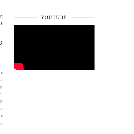
an
YOUTUBE
ya
ng
mi
ka
an
r,
an
ga
mi
sa